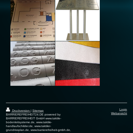
Login
Druckversion
|
Sitemap
Webansicht
BARRIEREFREIHEIT24.DE powered by
BARRIEREFREIHEIT GmbH www.taktile-
bodenleitsysteme.de, www.taktile-
handlaufschilder.de, www.taktiler-
grundrissplan.de, www.barrierefreiheit-gmbh.de,