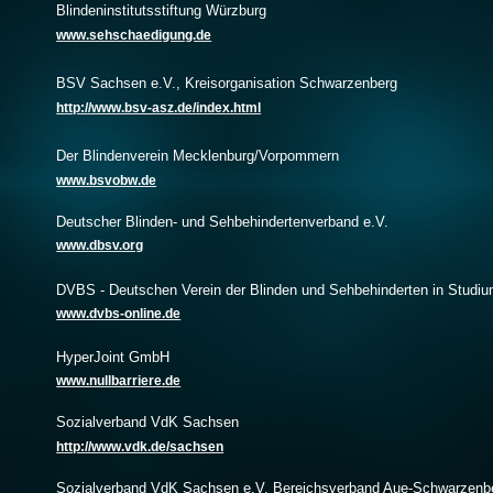
Blindeninstitutsstiftung Würzburg
www.sehschaedigung.de
BSV Sachsen e.V., Kreisorganisation Schwarzenberg
http://www.bsv-asz.de/index.html
Der Blindenverein Mecklenburg/Vorpommern
www.bsvobw.de
Deutscher Blinden- und Sehbehindertenverband e.V.
www.dbsv.org
DVBS - Deutschen Verein der Blinden und Sehbehinderten in Studiu
www.dvbs-online.de
HyperJoint GmbH
www.nullbarriere.de
Sozialverband VdK Sachsen
http://www.vdk.de/sachsen
Sozialverband VdK Sachsen e.V. Bereichsverband Aue-Schwarzenb